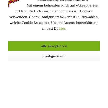
Mit einem beherzten Klick auf »Akzeptieren«
Vorkommen in Kosmetika
erklärst Du Dich einverstanden, dass wir Cookies
verwenden. Über »Konfigurieren« kannst Du auswählen,
Es wird hauptsächlich in Shampoos, Conditioner und
welche Cookie Du zulässt. Unsere Datenschutzerklärung
Hautpflegeprodukten verwendet.
findest Du
hier
.
Alle akzeptieren
Kosmetische Produkte, die Dinatrium-Cocoyl-
Glutamat enthalten
Konfigurieren
Duschgel »Gelsomino
Duschgel »Rosso Corallo« -
Toscano« - Acqua di Bolgheri
Acqua di Bolgheri