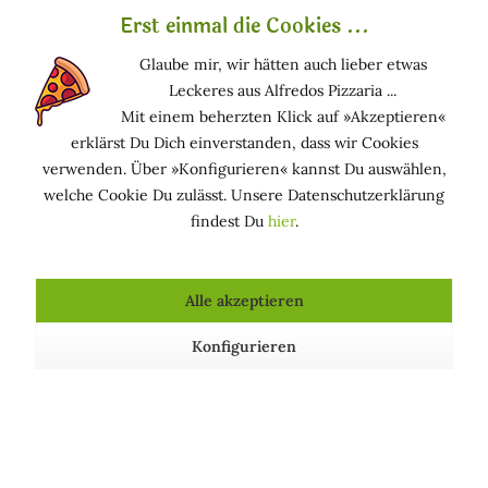
Zellmembranen eindringen. Die Cocoglycerides sind in
Erst einmal die Cookies ...
den Sonnenschutzprodukten sehr wichtig, da sie die
optimale Verbreitung der Filter auf die Haut fördern.
Glaube mir, wir hätten auch lieber etwas
Leckeres aus Alfredos Pizzaria ...
Funktion in kosmetischen Mitteln
Mit einem beherzten Klick auf »Akzeptieren«
erklärst Du Dich einverstanden, dass wir Cookies
HAUTPFLEGEND: Hält die Haut in einem guten
verwenden. Über »Konfigurieren« kannst Du auswählen,
Zustand
welche Cookie Du zulässt. Unsere Datenschutzerklärung
HAUTPFLEGEND (GESCHMEIDIG MACHEND): Macht
findest Du
hier
.
die Haut glatt und geschmeidig
TENSID (EMULGIEREND) - EMULGATOR: Ermöglicht
die Bildung fein verteilter Mischungen von Öl und
Alle akzeptieren
Wasser (Emulsionen)
Konfigurieren
Kosmetische Produkte, die Cocoglycerides enthalten