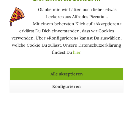
Funktion in kosmetischen Mitteln
Glaube mir, wir hätten auch lieber etwas
Leckeres aus Alfredos Pizzaria ...
HAUTPFLEGEND: Hält die Haut in einem guten
Mit einem beherzten Klick auf »Akzeptieren«
Zustand
erklärst Du Dich einverstanden, dass wir Cookies
PARFÜMIEREND: Verbessert den Geruch eines
verwenden. Über »Konfigurieren« kannst Du auswählen,
Produkts und/oder parfümiert die Haut
welche Cookie Du zulässt. Unsere Datenschutzerklärung
findest Du
hier
.
Vorkommen in Kosmetika
parfümierte Kosmetika (wie Duft- und Rasierwässer,
Deodorants oder Seifen) mit fruchtiger Geruchsnote
Alle akzeptieren
Konfigurieren
Kosmetische Produkte, die Zitrone enthalten