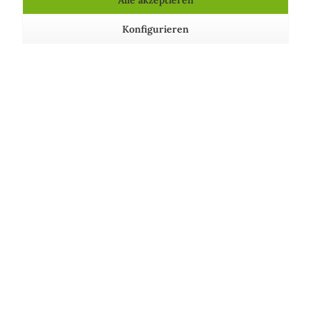
erwärmend und hilft bei Schlafstörungen,
Konfigurieren
Energieblockaden und Unausgeglichenheit.
Funktion in kosmetischen Mitteln
PARFÜMIEREND: Verbessert den Geruch eines
Produkts und/oder parfümiert die Haut
Kosmetische Produkte, die Kamillenblütenwasser
enthalten