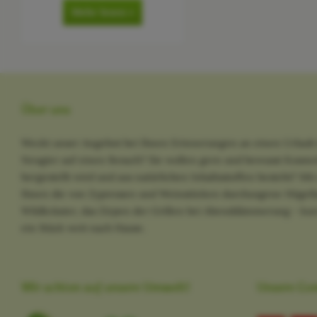
Mehr lesen »
Über uns
Weckt unser Angebot bei Ihnen Erinnerungen an einen Urlaub 
Neugier auf einen Besuch? Sie wollen gern und bewusst Kosme
hergestellt wird und aus natürlichen Inhaltsstoffen besteht? M
Ihnen die von Zypressen und Weinstöcken durchzogene Hügella
Wildkräuter, das Zirpen der Grillen bei Abenddämmerung - kurz
ein Stück weit nach Hause.
Wir achten auf unsere Umwelt!
Unsere Co