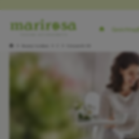
Gesichtspf
Beauty-Lexikon
C
Ceteareth-50