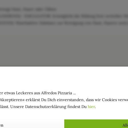
inigt Haut, Haare oder Zähne
IEREND) - EMULGATOR: Ermöglicht die Bildung fein verteilter Mi
GEND): Waschaktive Substanz zur Reinigung von Haut, Haaren und
r etwas Leckeres aus Alfredos Pizzaria ...
»Akzeptieren« erklärst Du Dich einverstanden, dass wir Cookies ver
lässt. Unsere Datenschutzerklärung findest Du
hier
.
en
Al