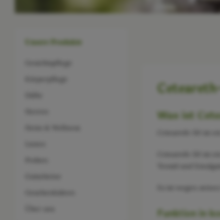
Unsere Produkte
Gesichtspflege
Körperpflege
Ceteareth
Düfte
Herren
Was ist Cet
Heim & Wellness
Ceteareth-50 ist ei
Linien
Ceteareth-50 ist ei
Proben
Tensid und Emulgat
Gutscheine
Es ist wegen seine
Geschenkideen
Über uns
Funktion in k