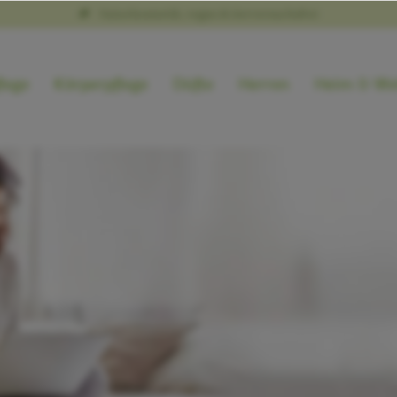
Naturkosmetik, vegan & tierversuchsfrei
lege
Körperpflege
Düfte
Herren
Heim & We