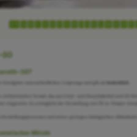
0-9
A
B
C
D
E
F
G
H
I
J
K
L
M
N
O
P
-50
eareth-50?
n Emulgator unterschiedlichen Ursprungs und gilt als
bedenklich
.
n nichtionisches Tensid, das aus Cetyl- und Stearylalkohol und 50 Mol
or eingesetzt. Es ermöglicht die Herstellung von Öl-in-Wasser-Emu
s Herstellungsprozesses und seiner geringen biologischen Abbaubarke
osmetischen Mitteln