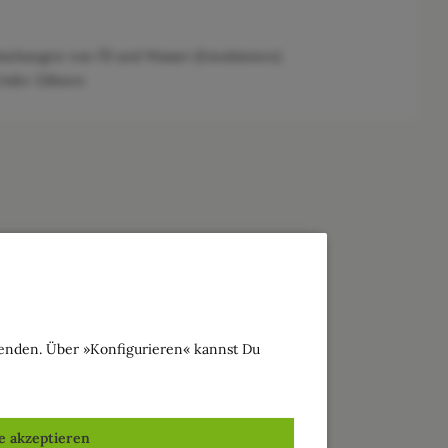
schungen von Öl und Wasser (Emulsionen)
/oder Zähnen
wenden. Über »Konfigurieren« kannst Du
le akzeptieren