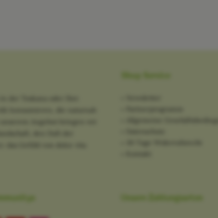
Shop Service
Newsletter
in der Toskana oder Ihre
Partnerprogramm
tik konsumieren, die naturnah
Allgemeine Geschäftsbedin
it unserem Angebot bringen wir
Datenschutz
ndschaft, den Duft der
30 Tage Widerrufsrecht
: das Gefühl von dolce vita
Kontakt
mmunitys
Unsere Zahlungsarten