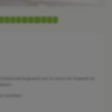
Q
R
S
T
U
V
W
X
Y
Z
 Ethylenoxid hergestellt wird. Es wird in der Kosmetik als
lsionen.
it umstritten.