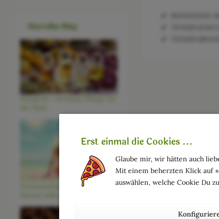
REINIGEND: Re
Marcellas Blog
TENSID (EMULG
TENSID (REINI
Körperöl - Perfekte Pflege für
die Haut
Erst einmal die Cookies ...
Glaube mir, wir hätten auch liebe
Mit einem beherzten Klick auf 
auswählen, welche Cookie Du zu
Sonnenschutz für Deine Haut -
Darauf solltest Du achten
Konfigurier