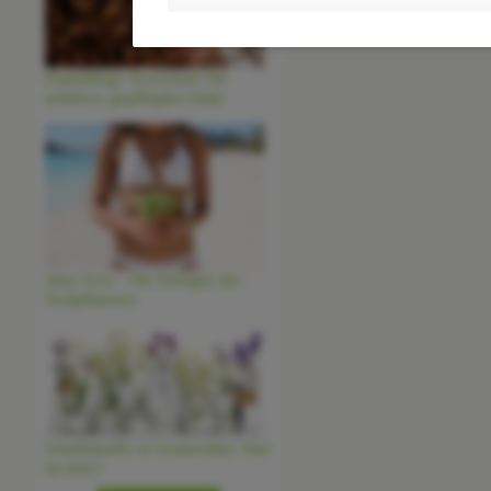
Haarpflege-Knowhow für
schönes, gepflegtes Haar
Aloe Vera - Die Königin der
Heilpflanzen
Inhaltsstoffe in Kosmetika: Was
ist drin?