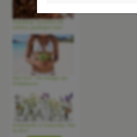
Haarpflege-Knowhow für
schönes, gepflegtes Haar
Aloe Vera - Die Königin der
Heilpflanzen
Inhaltsstoffe in Kosmetika: Was
ist drin?