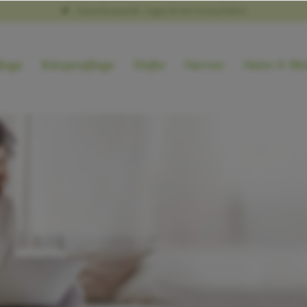
Naturkosmetik, vegan & tierversuchsfrei
lege
Körperpflege
Düfte
Herren
Heim & We