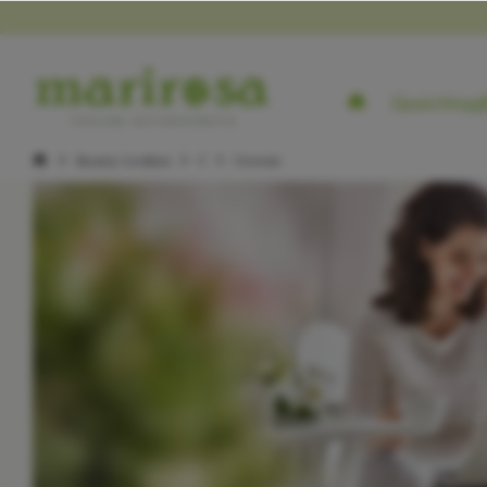
Gesichtspf
Beauty-Lexikon
C
Ceresin