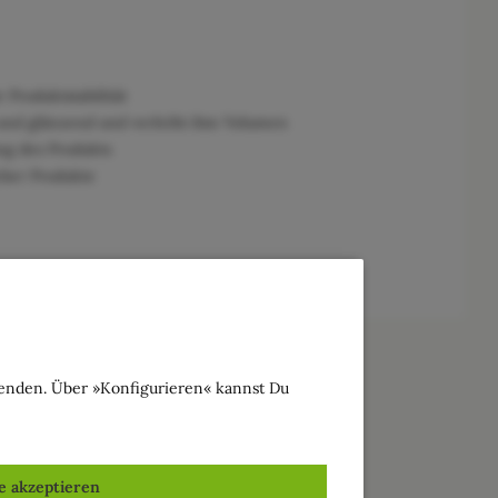
Produktstabilität
nd glänzend und verleiht ihm Volumen
ng des Produkts
cher Produkte
wenden. Über »Konfigurieren« kannst Du
le akzeptieren