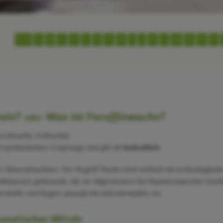
0-9
A
B
C
D
E
F
G
H
I
J
K
L
M
N
O
P
esin?
Was ist Paraffinwachs?
oder
neralwachs, Erdwachs)
id synthetischen Ursprungs und gilt als
bedenklich
.
en Mineralwachsen. Der Begriff Wachs wird vielfach als technologis
Substanzen gebraucht, die im Allgemeinen bei Raumtemperatur knetba
rstoffe und liegen amorph bis mikrokristallin vor.
osmetischen Mitteln