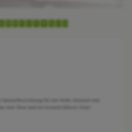
Q
R
S
T
U
V
W
X
Y
Z
che Sammelbezeichnung für eine Reihe chemisch sehr
r sind. Diese sind ein Gemisch höherer, fester