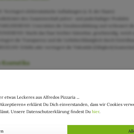
Verringert elektrostatische Aufladungen (z. B. der Haare)
hrleistet den Zusammenhalt pulver- und puderhaltiger Produkte
ILISIEREND: Unterstützt die Emulsionsbildung und verbessert die 
IEREND: Macht das Haar leichter kämmbar, geschmeidig, weich u
ngert die Transparenz und die Lichtdurchlässigkeit durch Eintrübu
ELND: Erhöht oder verringert die Viskosität (Zähigkeit) kosmetis
 Kosmetika
r kompakte Cremes, Balsame und Stiftpräparate
r etwas Leckeres aus Alfredos Pizzaria ...
»Akzeptieren« erklärst Du Dich einverstanden, dass wir Cookies ver
lässt. Unsere Datenschutzerklärung findest Du
hier
.
en
Al