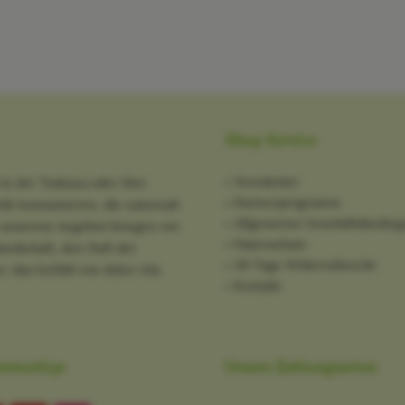
Shop Service
Newsletter
in der Toskana oder Ihre
Partnerprogramm
tik konsumieren, die naturnah
Allgemeine Geschäftsbedin
it unserem Angebot bringen wir
Datenschutz
ndschaft, den Duft der
30 Tage Widerrufsrecht
: das Gefühl von dolce vita
Kontakt
mmunitys
Unsere Zahlungsarten