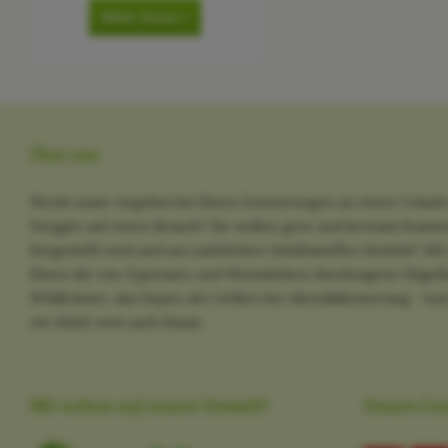
Mehr lesen »
Über uns
Weckt unser Angebot bei Ihnen Erinnerungen an einen Urlaub 
Neugier auf einen Besuch? Sie wollen gern und bewusst Kosme
hergestellt wird und aus natürlichen Inhaltsstoffen besteht? M
Ihnen die von Zypressen und Weinstöcken durchzogene Hügella
Wildkräuter, das Zirpen der Grillen bei Abenddämmerung - kurz
ein Stück weit nach Hause.
Wir achten auf unsere Umwelt!
Unsere Co