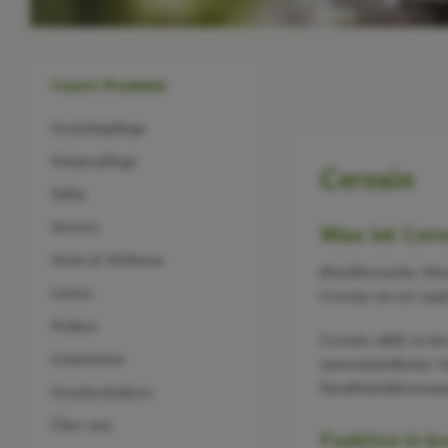
Unsere Produkte
Gesichtspflege
Körperpflege
Ceresin
Düfte
Herren
Was ist Cer
Heim & Wellness
(Paraffinwachs, Mi
Linien
Ceresin ist ein Lip
Proben
Ceresin zählt zu d
Gutscheine
unterschiedlicher 
Paraffinkohlenwasse
Geschenkideen
Über uns
Funktion in k