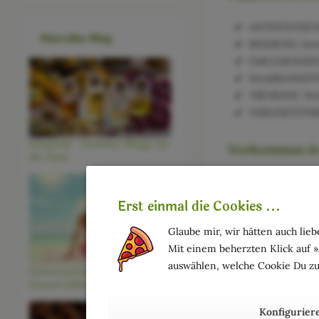
ANTISTATISCH: 
Marcellas Blog
BINDEND: Gewä
EMULSIONSSTAB
HAARKONDITION
TRÜBEND: Verri
VISKOSITÄTSREG
Körperöl - Perfekte Pflege für
Vorkommen in
die Haut
Konsistenzgeber fü
Erst einmal die Cookies ...
Glaube mir, wir hätten auch liebe
Mit einem beherzten Klick auf 
auswählen, welche Cookie Du zu
Sonnenschutz für Deine Haut -
Darauf solltest Du achten
Konfigurier