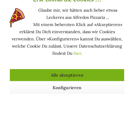
der Tat waren sie Gegenstand vieler Tests und werfen im
Allgemeinen keine Probleme auf.
Glaube mir, wir hätten auch lieber etwas
Leckeres aus Alfredos Pizzaria ...
Funktion in kosmetischen Mitteln
Mit einem beherzten Klick auf »Akzeptieren«
erklärst Du Dich einverstanden, dass wir Cookies
EMULSIONSSTABILISIEREND: Unterstützt die
verwenden. Über »Konfigurieren« kannst Du auswählen,
Emulsionsbildung und verbessert die Produktstabilität
welche Cookie Du zulässt. Unsere Datenschutzerklärung
GELBILDEND: Ermöglicht die Herstellung eines Gels
findest Du
hier
.
(gallertartiges, halbfestes Produkt)
VISKOSITÄTSREGELND: Erhöht oder verringert die
Viskosität (Zähigkeit) kosmetischer Produkte
Alle akzeptieren
Konfigurieren
Kosmetische Produkte, die Carbomer enthalten