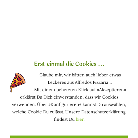
Was ist C20-22 Alcohols?
Was
oder
ist C20-22 Alkohole?
C20-22 Alcohols
ist ein Stabilisator
unterschiedlichen
Ursprungs und gilt
als
unbedenklich
.
Erst einmal die Cookies ...
Bei diesem
Glaube mir, wir hätten auch lieber etwas
Inhaltsstoff
Leckeres aus Alfredos Pizzaria ...
handelt es sich um ein Alkanol-Gemisch. Alkanole sind
Mit einem beherzten Klick auf »Akzeptieren«
gesättigte Alkohole, die sich von den entsprechenden
erklärst Du Dich einverstanden, dass wir Cookies
Kohlenwasserstoffen ableiten. Die vorangestellten Zahlen
verwenden. Über »Konfigurieren« kannst Du auswählen,
"C x-y" geben den Bereich der Alkyl-
welche Cookie Du zulässt. Unsere Datenschutzerklärung
(Kohlenstoff-)Kettenlängen an.
findest Du
hier
.
Funktion in kosmetischen Mitteln