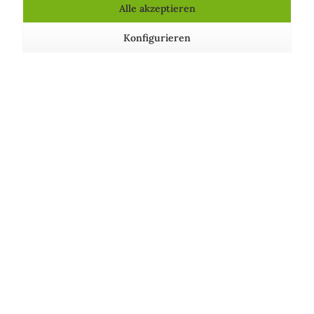
Alle akzeptieren
BINDEND: Gewährleistet den Zusammenhalt pulver-
Konfigurieren
und puderhaltiger Produkte
EMULSIONSSTABILISIEREND: Unterstützt die
Emulsionsbildung und verbessert die Produktstabilität
VISKOSITÄTSREGELND: Erhöht oder verringert die
Viskosität (Zähigkeit) kosmetischer Produkte
Über uns
Shop Service
Informationen
Wir achten auf unsere Umwelt!
Unsere Communitys