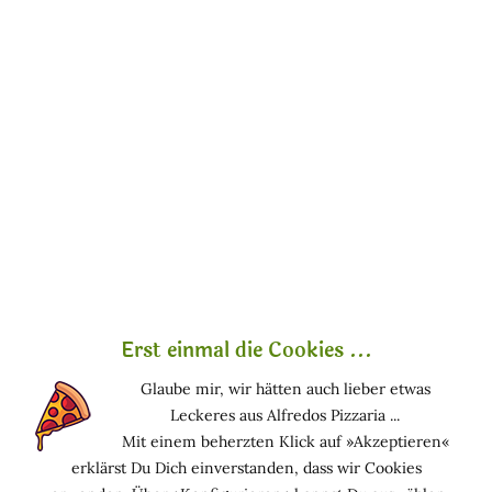
Was ist Althaea
Officinalis Leaf
Extract?
Was
oder
ist Weiße Malve?
(Weiße Malve, Eibisch,
Extrakt aus den Blättern)
Althaea Officinalis Leaf
Extract ist ein Wirkstoff
pflanzlichen Ursprungs und
gilt als empfehlenswert.
Biokompatibel
.
Erst einmal die Cookies ...
Extrakt aus den Blättern der Weißen Malve.
Glaube mir, wir hätten auch lieber etwas
Funktion in kosmetischen Mitteln
Leckeres aus Alfredos Pizzaria ...
Mit einem beherzten Klick auf »Akzeptieren«
HAUTPFLEGEND: Hält die Haut in einem guten
erklärst Du Dich einverstanden, dass wir Cookies
Zustand