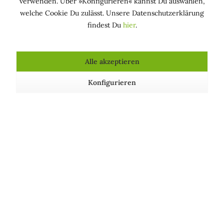
verwenden. Über »Konfigurieren« kannst Du auswählen,
welche Cookie Du zulässt. Unsere Datenschutzerklärung
findest Du
hier
.
Kosmetische Produkte, die Weiße Malve enthalten
Alle akzeptieren
Konfigurieren
Pflegende Anti-Age Maske -
Duschgel »Macramè Agrumi
Giovinezza Profonda
e Spezie« - Benessere...
Inhalt
50 Milliliter
(45,80 € * / 100 Milliliter)
Inhalt
200 Milliliter
(7,25 € * / 100 Milliliter)
22,90 € *
14,50 € *
Über uns