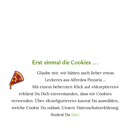
Methyltyramin)
Hauptwirkstoffen und enthält in der Schale flüchtiges Öl
mit Limonen, Cumarinen, Flavonoiden, Triterpenen,
Carotinen und Vitamin C. Linalool ist der Hauptwirkstoff
im Blütenextrakt.
Vitamin C und Carotine sind starke Antioxidantien.
Darüber hinaus spielen Cumarine und Flavonoide sowie
Triterpene die gleiche Rolle. In jeder Formulierung belebt
Erst einmal die Cookies ...
und verjüngt Bitterorangenblüten- oder Fruchtextrakt die
Glaube mir, wir hätten auch lieber etwas
Haut mit einer Vielzahl von Wirkstoffen. Darüber hinaus
Leckeres aus Alfredos Pizzaria ...
heilt die Radikalfängeraktivität die geschädigte Haut und
Mit einem beherzten Klick auf »Akzeptieren«
stoppt weitere Schäden, indem sie die Haut vor solchen
erklärst Du Dich einverstanden, dass wir Cookies
freien Radikalen schützt. Dadurch wird die Haut ernährt,
verwenden. Über »Konfigurieren« kannst Du auswählen,
gesund und geschmeidiger, wobei die Anzeichen einer
welche Cookie Du zulässt. Unsere Datenschutzerklärung
sichtbaren Alterung am geringsten sind.
findest Du
hier
.
Funktion in kosmetischen Mitteln