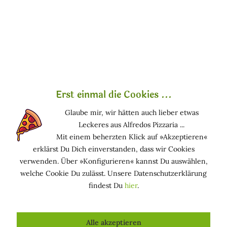
Das hautfreundliche Bienenwachs wird hauptsächlich als
Konsistenzgeber und Emulgator eingesetzt. Bienenwachs
gibt eine leichte Konsistenz und bildet einen zarten
Schutzfilm auf der Haut, der besonders bei trockener,
spröder und gereizter Haut wohltuend wirkt. Auch in der
dekorativen Kosmetik wird es verwendet, um den
Schmelzpunkt der Produkte zu erhöhen. In
Haarpflegeprodukten kommt Bienenwachs in geringer
Erst einmal die Cookies ...
Konzentration zum Einsatz, da es als Glanz und Halt
gebender Bestandteil eingesetzt werden kann.
Glaube mir, wir hätten auch lieber etwas
Leckeres aus Alfredos Pizzaria ...
Funktion in kosmetischen Mitteln
Mit einem beherzten Klick auf »Akzeptieren«
erklärst Du Dich einverstanden, dass wir Cookies
DUFTSTOFF: Bestandteil von Parfümölen und/oder
verwenden. Über »Konfigurieren« kannst Du auswählen,
Aromen
welche Cookie Du zulässt. Unsere Datenschutzerklärung
FILMBILDEND: Bildet einen Film auf Haut, Haar oder
findest Du
hier
.
Nägeln
HAUTPFLEGEND (GESCHMEIDIG MACHEND): Macht
die Haut glatt und geschmeidig
Alle akzeptieren