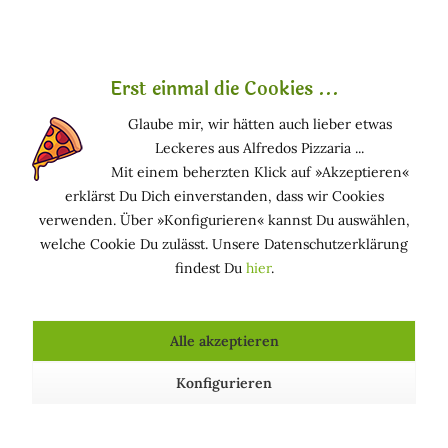
verwendet wird, kann Benzylbenzoat wegen seines
betörenden Geruchs und seiner
Lösungsmitteleigenschaften in synthetischer Form
Erst einmal die Cookies ...
zugegeben werden. Es löst andere Parfüminhaltsstoffe, die
sich dadurch leichter verbinden.
Glaube mir, wir hätten auch lieber etwas
Leckeres aus Alfredos Pizzaria ...
Funktion in kosmetischen Mitteln
Mit einem beherzten Klick auf »Akzeptieren«
erklärst Du Dich einverstanden, dass wir Cookies
ANTIMIKROBIELL: Hemmt das Wachstum von
verwenden. Über »Konfigurieren« kannst Du auswählen,
Mikroorganismen (z. B. Bakterien und Pilze)
welche Cookie Du zulässt. Unsere Datenschutzerklärung
DUFTSTOFF: Bestandteil von Parfümölen und/oder
findest Du
hier
.
Aromen
LÖSUNGSMITTEL: Bringt andere Stoffe in Lösung
Alle akzeptieren
Vorkommen in Kosmetika
Konfigurieren
Parfums, Duftwässer, After Shaves, diverse parfümierte
Kosmetika