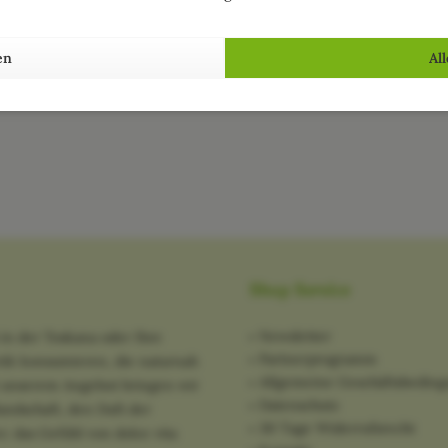
en
Al
Shop Service
Newsletter
in der Toskana oder Ihre
Partnerprogramm
tik konsumieren, die naturnah
Allgemeine Geschäftsbedin
it unserem Angebot bringen wir
Datenschutz
ndschaft, den Duft der
30 Tage Widerrufsrecht
: das Gefühl von dolce vita