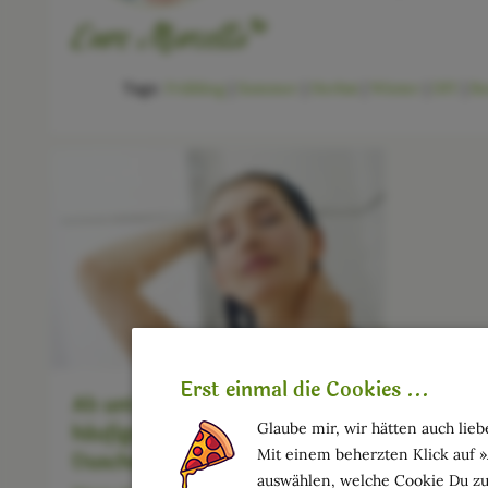
Tags:
Frühling
|
Sommer
|
Herbst
|
Winter
|
DIY
|
Be
Erst einmal die Cookies ...
Ab unters Wasser: Die 10
Glaube mir, wir hätten auch liebe
häufigsten Fehler beim
Mit einem beherzten Klick auf 
Duschen
auswählen, welche Cookie Du zu