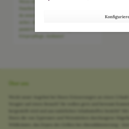
Wenn du denkst, man kann beim
Duschen nichts falsch machen, solltest
du unsere Fehlerliste lesen. Wir sind
Konfigurier
sicher, der ein oder andere Fehler
passiert auch dir bei der täglichen
Körperpflege. Andiamo!
Über uns
Weckt unser Angebot bei Ihnen Erinnerungen an einen Urlaub 
Neugier auf einen Besuch? Sie wollen gern und bewusst Kosme
hergestellt wird und aus natürlichen Inhaltsstoffen besteht? M
Ihnen die von Zypressen und Weinstöcken durchzogene Hügella
Wildkräuter, das Zirpen der Grillen bei Abenddämmerung - kurz