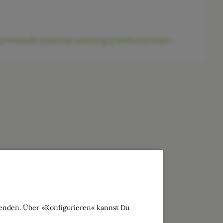
|
Wirkstoffe
|
marirosa unterwegs
|
Wellness
|
Wissen
wenden. Über »Konfigurieren« kannst Du