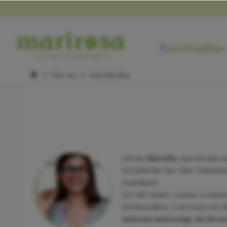
Gesichtspflege

Über uns
Marcellas Blog
Ich bin
Marcella
, und ich hab w
Ich schreibe hier über Naturk
Notizblock.
Ich will wissen, warum es immer
Werbewolken. Und wenn mir dab
marirosa unterwegs, im Herze