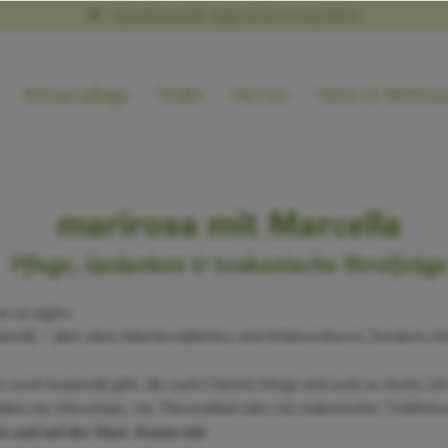
Naturkosmetik, vegan & tierversuchsfrei
Körperpflege
Düfte
Herren
Heim & Wellne
marirosa mit Marcella
Pflege, Gedanken & toskanische Streifzüge
as zu sagen.
osmetik – aber ohne Räucherstäbchen und Schönrednerei. Sondern eh
 noch Kosmetik gibt, die nach Chemie klingt und auch so riecht. Ich
ei ein Olivenhain, ein Thermalbad oder ein toskanischer Trüffelma
n und auf der Haut. Komm mit.