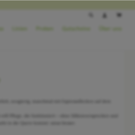
ss
Linien
Proben
Gutscheine
Über uns
rlich, neugierig, manchmal mit Espressoflecken auf dem
 will Pflege, die funktioniert – ohne Silikonversprechen und
rkt in die Quere kommt: umso besser.