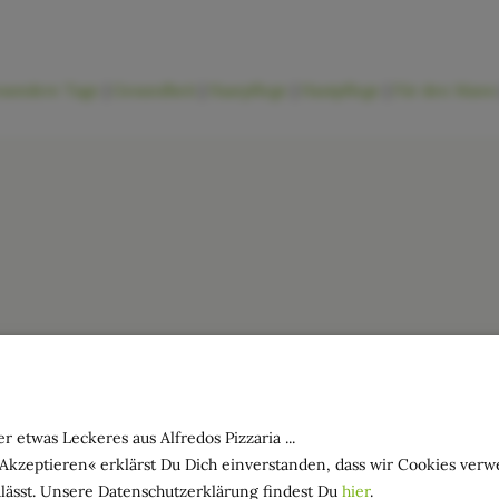
sondere Tage
|
Gesundheit
|
Haarpflege
|
Hautpflege
|
Für den Mann
r etwas Leckeres aus Alfredos Pizzaria ...
»Akzeptieren« erklärst Du Dich einverstanden, dass wir Cookies ver
lässt. Unsere Datenschutzerklärung findest Du
hier
.