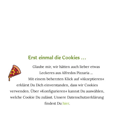
annehmen, oder? Die Arbeit ist anstrengend, die
Wertschätzung gering und die Bezahlung -im
Vergleich zu anderen Berufen- oft schlecht.
Besonders in der Weihnachtszeit, der Hochsaison für
das Verschicken von Paketen, sollten wir mit den
Zustellfahrern Nachsicht zeigen und ihnen die Arbeit
erleichtern. Immerhin spielen sie quasi
„Weihnachtsmann“ für uns, versuchen alle Briefe und
Päckchen rechtzeitig zum Heiligabend unter dem
Erst einmal die Cookies ...
Tannenbaum liegen zu haben.
Glaube mir, wir hätten auch lieber etwas
Nur haben sie keinen magischen Schlitten der fliegen
Leckeres aus Alfredos Pizzaria ...
kann, sondern sind reale lebende, arbeitende
Mit einem beherzten Klick auf »Akzeptieren«
Menschen. Wir können ihnen den Tag mit einfachen
erklärst Du Dich einverstanden, dass wir Cookies
Dingen erleichtern.
verwenden. Über »Konfigurieren« kannst Du auswählen,
welche Cookie Du zulässt. Unsere Datenschutzerklärung
findest Du
hier
.