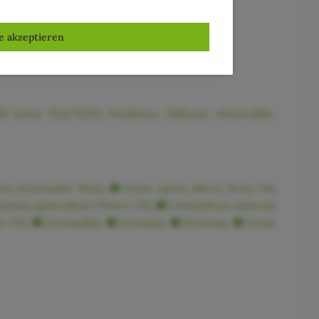
legen und schützen vor trockenen Lippen.
le akzeptieren
lt keine SLS/SLES, Parabene, Silikone, Mineralöle,
era (Carnauba Wax)
,
Oryza sativa (Rice) Bran Oil
,
onium graveolens Flower Oil
,
Coriandrum sativum
t Oil
,
Citronellol
,
Geraniol
,
Farnesol
,
Citral
,