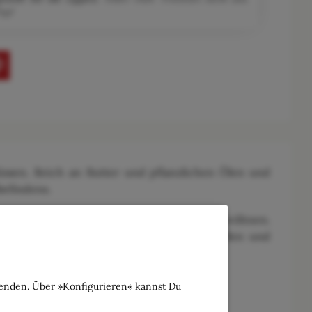
Top!
üssen. Reich an Butter und pflanzlichen Ölen und
befindens.
die Linie "Prima Fioritura" Ihre Haut verwöhnen.
befindens. Mit natürlichen ätherischen Ölen und
wenden. Über »Konfigurieren« kannst Du