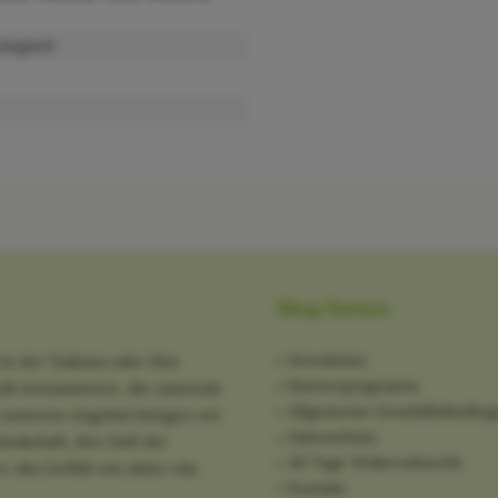
ologisch
Shop Service
Newsletter
in der Toskana oder Ihre
Partnerprogramm
tik konsumieren, die naturnah
Allgemeine Geschäftsbedin
it unserem Angebot bringen wir
Datenschutz
ndschaft, den Duft der
30 Tage Widerrufsrecht
: das Gefühl von dolce vita
Kontakt