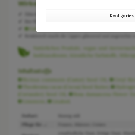
Wirkstoffe
Ätherische Öle der Damaszener Rose und der Zentifolie
Konfigurier
Bio-Wildrosenöl wirkt beruhigend und belebend, hilft 
Kakaobutter
wirkt lindernd und schützend.
Reiskleieöl macht die Lippen glänzend und angenehm w
Natürliches Produkt, vegan und tierversuch
Isothiazolinone, künstliche Farbstoffe, Mikrop
Inhaltsstoffe
Ricinus communis (Castor) Seed Oil
,
Cetyl Ric
Theobroma cacao (Cocoa) Seed Butter
,
Hydrogen
(Coriander) Seed Oil
,
Rosa damascena Flower Ex
Limonene
,
Linalool
.
Duftart:
blumig süß
Pflege für ...:
Frauen, Männer, Unisex
empfindliche Haut, fettige Haut, Misc