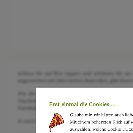
Achten Sie auf Ihre Lippen und schützen Sie sie
angereichert mit ätherischen Rosenölen, gibt Ihne
Wie die Rosensträucher zwischen den toskanische
Tauchen Sie ein in seinen zauberhaften Duft un
Erst einmal die Cookies ...
Extrakten aus der Damaszener Rose und der Prove
Glaube mir, wir hätten auch liebe
Je nach Bedarf ein- oder mehrmals täglich auf die L
Mit einem beherzten Klick auf 
auswählen, welche Cookie Du zu