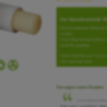
Lieferzeit 1 Werktage
Der Naturkosmetik-Sh
Diese Produktseite bleibt als
werden.
Unser Blog und das Lexikon r
weiterhin gepflegt.
Vielen Dank für eure Treue se
Euer marirosa-Team
Das sagen unsere Kunden:
5 von 5 Sternen | Elena 
Sehr guter natürlicher Pfleg