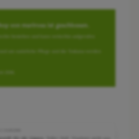
op von marirosa ist geschlossen.
 Archiv bestehen und kann weiterhin aufgerufen
und um natürliche Pflege und die Toskana werden
it 2016.
C | 11.09.2019
estift für die Lippen.
Toller Duft. Trocknet nicht aus.