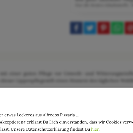
Nur die besten Inhaltsstoffe. 
 mit einer guten Pflege vor Umwelt- und Witterungseinfl
n dieser Lippenpflegestift einen Moment des täglichen Wohl
n Hügeln die Reihen der Weinreben umschließen, so wird 
d gönnen Sie sich kleine Momente des natürlichen Wohl
nce-Rose.
r etwas Leckeres aus Alfredos Pizzaria ...
ippen auftragen.
»Akzeptieren« erklärst Du Dich einverstanden, dass wir Cookies ver
lässt. Unsere Datenschutzerklärung findest Du
hier
.