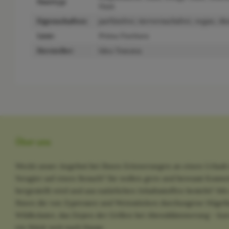
Hauttyp:
Haut
Eigenschaften:
parfümfrei, tierversuchsfrei, vegan, ök
Linie:
Prima Fioritura
Hersteller:
Idea Toscana
Über uns
Weckt unser Angebot bei Ihnen Erinnerungen an einen Urlaub 
Neugier auf einen Besuch? Sie wollen gern und bewusst Kosme
hergestellt wird und aus natürlichen Inhaltsstoffen besteht? M
Ihnen die von Zypressen und Weinstöcken durchzogene Hügella
Wildkräuter, das Zirpen der Grillen bei Abenddämmerung - kurz
ein Stück weit nach Hause.