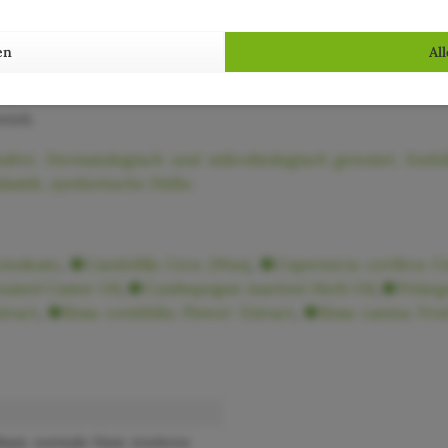
 (Provence-Rose) wirken feuchtigkeitsspendend und erfrischend, pf
en
Al
der Hautalterung vorzubeugen.
eich.
sfrei. Dermatologisch und mikrobiologisch getestet. Enthä
lastik, synthetische Düfte.
inoleate
,
Candelilla Cera (Wax)
,
Copernicia cerifera C
ated Castor Oil
,
Cymbopogon martinii Herb Oil
,
Pelarg
tract
,
Rosa centifolia Flower Extract
,
Rosa canina Frui
hhaut, normale Haut, trockene