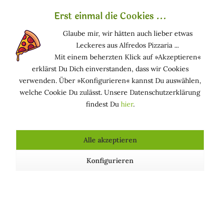
Meter) ist ein Berg im toskanisch-romantischen
Erst einmal die Cookies ...
Apeninnes in der traditionellen Region Casentino.
Glaube mir, wir hätten auch lieber etwas
Der traditionelle Hobel mit auswechselbarer Klinge
Leckeres aus Alfredos Pizzaria ...
gilt vielen als der erste mechanische
Mit einem beherzten Klick auf »Akzeptieren«
"Rasierapparat" zur Selbstrasur. Hochwertig
erklärst Du Dich einverstanden, dass wir Cookies
verarbeitet und mit einer besonders feinen
verwenden. Über »Konfigurieren« kannst Du auswählen,
Ziselierung, verchromt. Mit geschlossenem Kamm
welche Cookie Du zulässt. Unsere Datenschutzerklärung
für eine besonders sanfte Rasur. Da sich die
findest Du
hier
.
Rasierklinken einfach austauschen lassen, ersetzt
der klassische Rasierhobel Einwegrasierer und
handelsübliche Rasierhobel mit Plastikgriff. Zudem
Alle akzeptieren
ist er unabhängig von Stromquellen, also auch der
perfekte Rasierhobel für Outdoor-Fans. So lassen
Konfigurieren
sich selbst beim Rasieren durch ökologisch
bewusstes Verhalten Müll und
Energieverschwendung reduzieren.
Es passen alle Plattklingen verschiedenster Marken.