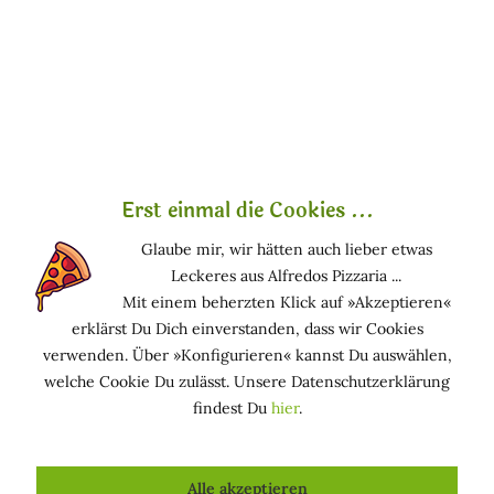
Marcella Ich bin Marcella , und ich hab was zu sagen.
Ich schreibe hier über Naturkosmetik – aber ohne
Räucherstäbchen und Schönrednerei. Sondern ehrlich,
neugierig, manchmal mit...
mehr erfahren »
Erst einmal die Cookies ...
Glaube mir, wir hätten auch lieber etwas
Leckeres aus Alfredos Pizzaria ...
Mit einem beherzten Klick auf »Akzeptieren«
erklärst Du Dich einverstanden, dass wir Cookies
verwenden. Über »Konfigurieren« kannst Du auswählen,
welche Cookie Du zulässt. Unsere Datenschutzerklärung
findest Du
hier
.
Haarentfernung - Tipps und Tricks für
Alle akzeptieren