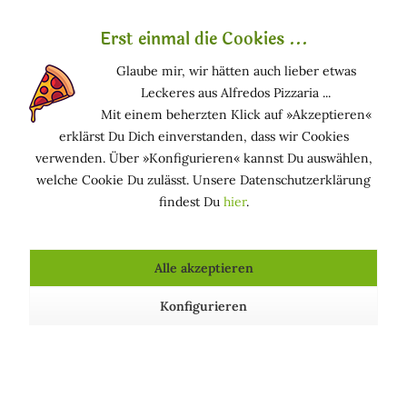
Unreine Haut hat viele Ursachen – aber auch viele
Erst einmal die Cookies ...
natürliche Lösungen. Erfahre hier, wie du Pickel &
Mitesser mit sanfter Pflege & Ernährung in den Griff
Glaube mir, wir hätten auch lieber etwas
bekommst.
Leckeres aus Alfredos Pizzaria ...
Mit einem beherzten Klick auf »Akzeptieren«
erklärst Du Dich einverstanden, dass wir Cookies
verwenden. Über »Konfigurieren« kannst Du auswählen,
welche Cookie Du zulässt. Unsere Datenschutzerklärung
findest Du
hier
.
Alle akzeptieren
Konfigurieren
Wildrosenöl – das sanfte