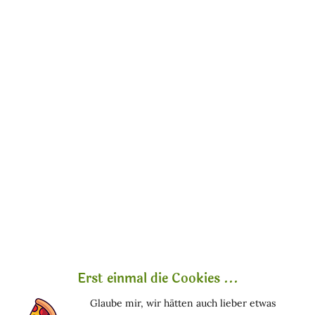
Marcella Ich bin Marcella , und ich hab was zu sagen.
Ich schreibe hier über Naturkosmetik – aber ohne
Räucherstäbchen und Schönrednerei. Sondern ehrlich,
neugierig, manchmal mit...
mehr erfahren »
Erst einmal die Cookies ...
Zauberhafte Präsente für Weihnachten
Glaube mir, wir hätten auch lieber etwas
Wenn du jetzt noch nicht so richtig weißt, was du