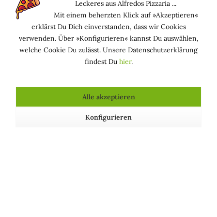
Leckeres aus Alfredos Pizzaria ...
deinen Liebsten unter den Weihnachtsbaum legen
Mit einem beherzten Klick auf »Akzeptieren«
sollst, haben wir tolle Ideen für dich zusammengestellt.
erklärst Du Dich einverstanden, dass wir Cookies
Lass dich inspirieren.
verwenden. Über »Konfigurieren« kannst Du auswählen,
welche Cookie Du zulässt. Unsere Datenschutzerklärung
findest Du
hier
.
Alle akzeptieren
Konfigurieren
Haare färben mit Henna
Tipps & Informationen rund um das natürliche