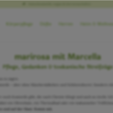
Naturkosmetik, vegan & tierversuchsfrei
Körperpflege
Düfte
Herren
Heim & Wellne
marirosa mit Marcella
Pflege, Gedanken & toskanische Streifzüge
as zu sagen.
osmetik – aber ohne Räucherstäbchen und Schönrednerei. Sondern eh
 noch Kosmetik gibt, die nach Chemie klingt und auch so riecht. Ich
ei ein Olivenhain, ein Thermalbad oder ein toskanischer Trüffelma
n und auf der Haut. Komm mit.