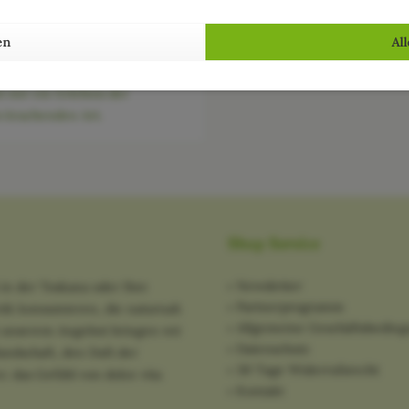
, der Titel führt dich zunächst
die Irre. Denn worüber ich
en
Al
eibe, ist der „Scoppio del
die Explosion des Karrens.
t mir ein Erlebnis der
 krachenden Art.
Shop Service
Newsletter
in der Toskana oder Ihre
Partnerprogramm
tik konsumieren, die naturnah
Allgemeine Geschäftsbedin
it unserem Angebot bringen wir
Datenschutz
ndschaft, den Duft der
30 Tage Widerrufsrecht
: das Gefühl von dolce vita
Kontakt