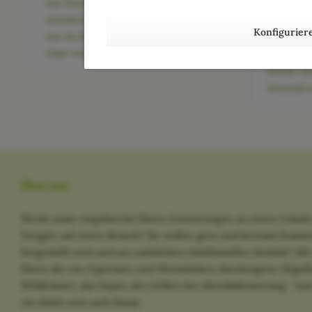
tun Körper und Geist etwas Gutes. Wir
Zugegeben
möchten dir 8 Ideen an die Hand geben,
etwas in 
Konfigurier
wie du dein Zuhause in eine Wellness-
heute schr
Oase verwandeln kannst.
Carro“ – 
Erlebe mi
besonders
Über uns
Weckt unser Angebot bei Ihnen Erinnerungen an einen Urlaub 
Neugier auf einen Besuch? Sie wollen gern und bewusst Kosme
hergestellt wird und aus natürlichen Inhaltsstoffen besteht? M
Ihnen die von Zypressen und Weinstöcken durchzogene Hügella
Wildkräuter, das Zirpen der Grillen bei Abenddämmerung - kurz
ein Stück weit nach Hause.