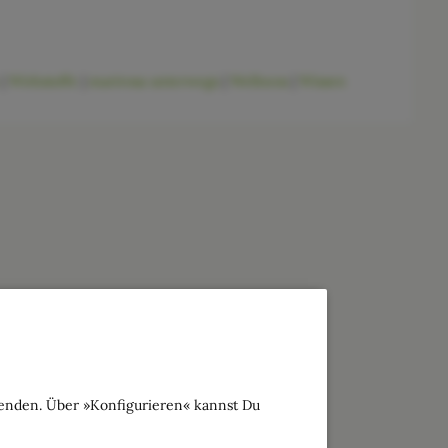
|
Wirkstoffe
|
marirosa unterwegs
|
Wellness
|
Wissen
wenden. Über »Konfigurieren« kannst Du