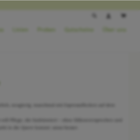
ss
Linien
Proben
Gutscheine
Über uns
rlich, neugierig, manchmal mit Espressoflecken auf dem
 will Pflege, die funktioniert – ohne Silikonversprechen und
rkt in die Quere kommt: umso besser.