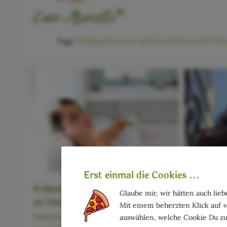
Tags:
Frühling
|
Sommer
|
Herbst
|
Winter
|
DIY
|
Be
Erst einmal die Cookies ...
8 Ideen für einen Wellness-Tag
Glaube mir, wir hätten auch liebe
Ein Fes
zu Hause
Mit einem beherzten Klick auf 
in Flor
Wellness ist etwas Wunderbares: Wir
auswählen, welche Cookie Du zu