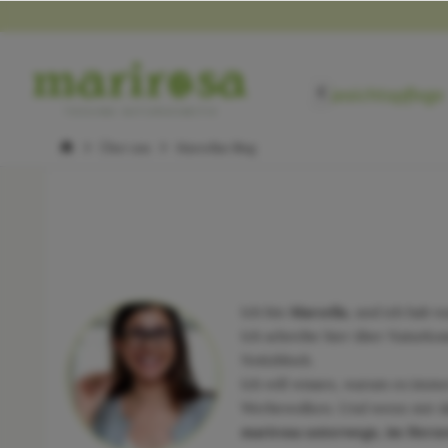
Gesichtspflege

Über uns
Marcellas Blog
Ich bin
Marcella
, und ich hab w
Ich schreibe hier über Naturk
Notizblock.
Ich will wissen, warum es immer
Werbewolken. Und wenn mir dab
marirosa unterwegs, im Herze