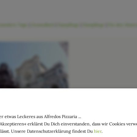
sondere Tage
|
Gesundheit
|
Haarpflege
|
Hautpflege
|
Für den Mann
r etwas Leckeres aus Alfredos Pizzaria ...
t für die Sinne - Ostern
»Akzeptieren« erklärst Du Dich einverstanden, dass wir Cookies ver
enz
lässt. Unsere Datenschutzerklärung findest Du
hier
.