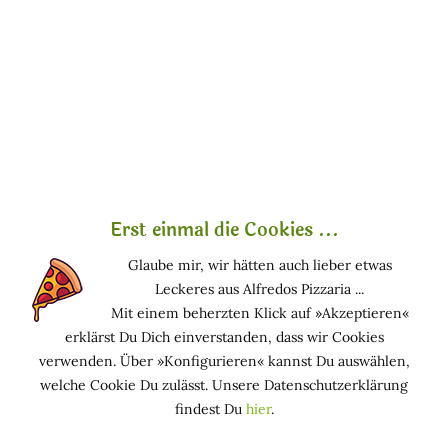
ein paar Anwendungen wieder „kusswürdig“
geworden sind.
Der Lippenbalsam
Dieses Produkt sollten Sie über das
ganze Jahr hinweg in Ihrer Handtasche
wissen. Sie können den Balsam
entweder als Base für Ihren
Erst einmal die Cookies ...
Lippenstift
oder als klassisches Pflegeprodukt
nutzen, um Risse und raue Stellen zu vermeiden.
Glaube mir, wir hätten auch lieber etwas
Leckeres aus Alfredos Pizzaria ...
Denken Sie immer daran: die Pflege, die Sie auf Ihre
Mit einem beherzten Klick auf »Akzeptieren«
Lippen auftragen, gelangt früher oder später in Ihren
erklärst Du Dich einverstanden, dass wir Cookies
Mund und damit in Ihren Organismus. Umso
verwenden. Über »Konfigurieren« kannst Du auswählen,
wichtiger, auch gerade bei der Pflege immer auf
welche Cookie Du zulässt. Unsere Datenschutzerklärung
natürliche Produkte zu setzen.
findest Du
hier
.