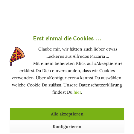
1. Hand- und Fußpflege
Erst einmal die Cookies ...
Körperbutter kann jeden Tag zur Pflege der Hände
und Füße angewendet werden. Gerade dann, wenn
Glaube mir, wir hätten auch lieber etwas
Ihre Hände leicht austrocknen, handelt es sich
Leckeres aus Alfredos Pizzaria ...
hierbei um das Mittel der Wahl. Am besten cremen Sie
Mit einem beherzten Klick auf »Akzeptieren«
Ihre Hände vor dem Zubettgehen ein. Ihre Füße
erklärst Du Dich einverstanden, dass wir Cookies
baden Sie, um sie dann ebenfalls großzügig mit der
verwenden. Über »Konfigurieren« kannst Du auswählen,
Butter einzucremen. Tragen Sie danach über Nacht
welche Cookie Du zulässt. Unsere Datenschutzerklärung
Baumwollsocken. Auf Nagellack sollten Sie während
findest Du
hier
.
dieser Kur verzichten. Auch dieser Bereich muss mit
Feuchtigkeit versorgt werden.
Alle akzeptieren
2. Trockene Haut
Konfigurieren
Cremen Sie auch besonders trockene Körperstellen