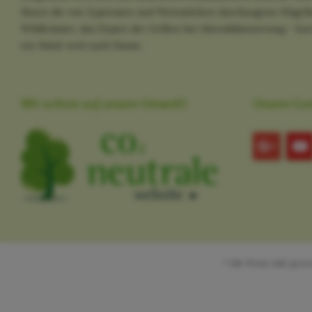
Ihnen die von Zypressen und Weinstöcken durchzogene Hügella
Wildkräuter, das Zirpen der Grillen bei Abenddämmerung - kurz
ein Stück weit nach Hause.
Wir achten auf unsere Umwelt!
Unsere Co
* Alle Preise inkl. ges