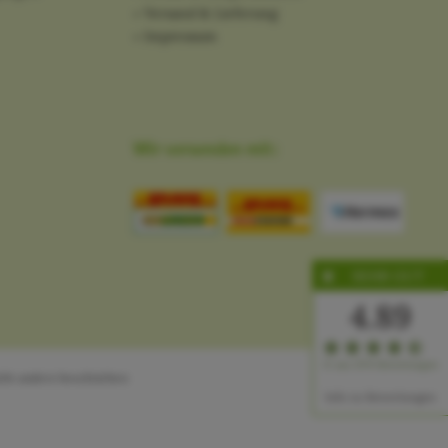
Versand & Lieferung
Impressum
Wir versenden mit:
SEHR GUT
4.89
∅ aus 2176 Bewertungen
ht anders beschrieben
Info zu Bewertungen