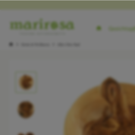
Gesichtspf
Heim & Wellness
Alles fürs Bad