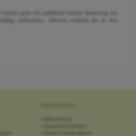
n betont auch die auffallend schöne Maserung des
mäßig auffrischen. Näheres erfährst du in den
Informationen
Bildnachweise
Kundenbewertungen
gungen
Presse & Kooperationen