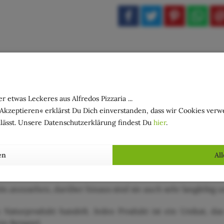
r etwas Leckeres aus Alfredos Pizzaria ...
»Akzeptieren« erklärst Du Dich einverstanden, dass wir Cookies ver
Dose aus Olivenholz. Ausgestattet mit einem Deckel ist 
lässt. Unsere Datenschutzerklärung findest Du
hier
.
 macht im Badezimmer oder auf dem Schminktischen eine g
en
Al
a. 8,5 cm
ön anzusehen, darüber hinaus sind sie auch sehr langlebig u
in Naturprodukt handelt. Jedes Produkt ist ein Unikat, d
n Beispiel.