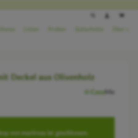
llness
Linien
Proben
Gutscheine
Über uns
it Deckel aus Olivenholz
op von marirosa ist geschlossen.