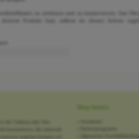
elteinflüssen zu schützen und zu konservieren. Das Öle
deinem Produkt hast, solltest du diesen Schutz regel
isch
Shop Service
Newsletter
in der Toskana oder Ihre
Partnerprogramm
tik konsumieren, die naturnah
Allgemeine Geschäftsbedin
it unserem Angebot bringen wir