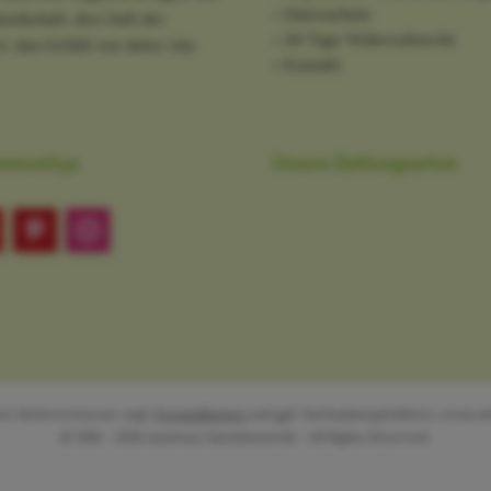
Datenschutz
ndschaft, den Duft der
30 Tage Widerrufsrecht
: das Gefühl von dolce vita
Kontakt
mmunitys
Unsere Zahlungsarten
etzl. Mehrwertsteuer zzgl.
Versandkosten
und ggf. Nachnahmegebühren, wenn nic
© 2016 - 2026 marirosa Naturkosmetik - All Rights Reserved.