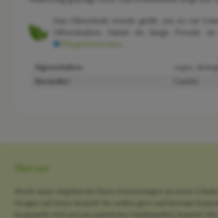
Das Olivenholz wurde geölt, um es vor Umw
Olivenholzes. Damit du lange Freude an 
Pflegehinweisen
.
Eigenschaften:
vegan, ökolog
Hersteller:
CasaMe
Über uns
Weckt unser Angebot bei Ihnen Erinnerungen an einen Urlaub 
Neugier auf einen Besuch? Sie wollen gern und bewusst Kosme
hergestellt wird und aus natürlichen Inhaltsstoffen besteht? M