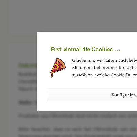
Erst einmal die Cookies ...
Glaube mir, wir hätten auch liebe
Dekorative Dose mit Griff
Mit einem beherzten Klick auf 
Rustikal und mediterran präsentiert sich diese 
auswählen, welche Cookie Du zu
Utensilien, Schmuck und ähnlichem. Das Döschen
Hauch von mediterranem Feeling mit.
Konfigurier
Maße:
Höhe ca. 11 cm, Ø aussen ca. 10 cm, Ø innen c
Produkte aus Olivenholz sind nicht einfach nur sch
Bitte beachte, dass es sich bei Olivenholz um e
Maserung geprägt wird. Das Produktbild zeigt nur ei