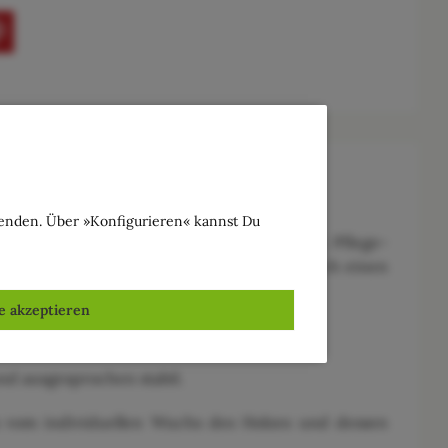
wenden. Über »Konfigurieren« kannst Du
sie optimal zum sicheren Aufbewahren von Pflege-
ute Figur und bringt dank Olivenholz auch einen
le akzeptieren
nd ausgesprochen stabil.
as vom individuellen Wuchs des Holzes und dessen