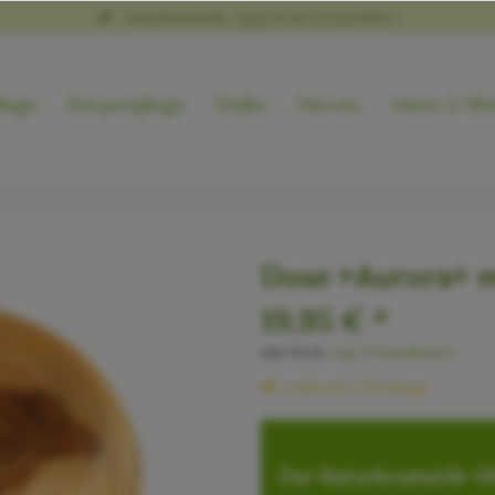
Naturkosmetik, vegan & tierversuchsfrei
lege
Körperpflege
Düfte
Herren
Heim & We
Dose »Aurora« m
19,95 € *
inkl. MwSt.
zzgl. Versandkosten
Lieferzeit 5 Werktage
Der Naturkosmetik-Sh