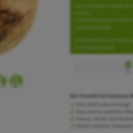
Diese Produktseite bleibt als
werden.
Unser Blog und das Lexikon r
weiterhin gepflegt.
Vielen Dank für eure Treue se
Euer marirosa-Team
Ihre Vorteile bei marirosa
Über 1.000 Lexikoneinträge
Blog rund um natürliche Pfle
Toskana, Rituale und Hautwi
Ehrlich. Natürlich. Toskanisch