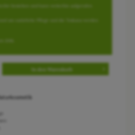
 Archiv bestehen und kann weiterhin aufgerufen
und um natürliche Pflege und die Toskana werden
it 2016.
In den
Warenkorb
 Naturkosmetik
ge
ssen
.