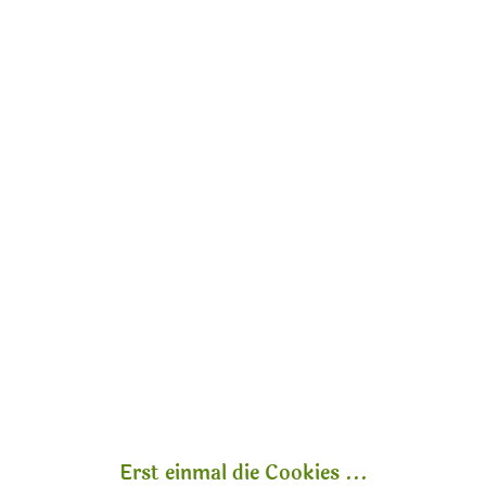
Relaxing Shower - Prima Spremitura
29,00 € *
32,50 € *
Set 3 Waschlappen 100% Baumwolle - Prima...
Inhalt
3 Stück
(4,67 € * / 1 Stück)
Erst einmal die Cookies ...