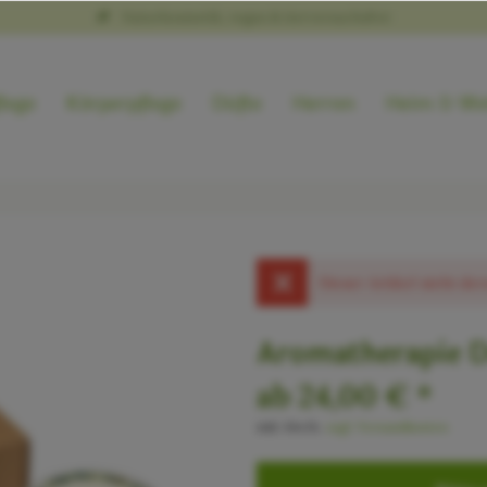
Naturkosmetik, vegan & tierversuchsfrei
lege
Körperpflege
Düfte
Herren
Heim & We
Dieser Artikel steht der
Aromatherapie D
ab 24,00 € *
inkl. MwSt.
zzgl. Versandkosten