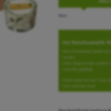
Bitte 
Wert
Der Naturkosmetik-Sh
Diese Produktseite bleibt als
werden.
Unser Blog und das Lexikon r
weiterhin gepflegt.
Vielen Dank für eure Treue se
Euer marirosa-Team
Ihre Vorteile bei marirosa