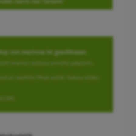
wähle zuerst eine Variante
op von marirosa ist geschlossen.
 Archiv bestehen und kann weiterhin aufgerufen
und um natürliche Pflege und die Toskana werden
it 2016.
 Naturkosmetik