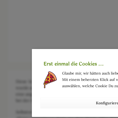
Erst einmal die Cookies ...
Glaube mir, wir hätten auch liebe
Mit einem beherzten Klick auf 
Diese hochwertige Kerze besteht aus einer Misc
auswählen, welche Cookie Du zu
wurde auf der Basis modernster Aromatherapie herge
eine angenehme und warme Atmosphäre gehüllt wird
bei der Herstellung auf 580° Celsius erhitzt wurde.
Konfigurier
Selbstverständlich wurden auch im Zusammenhang m