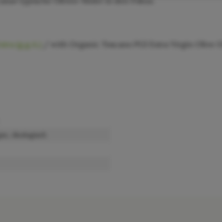
ana« typische Oliven-Motiv in den Fokus.
tra (g.g.A.)
/ with Organic Toscano PGI Extra Virgin Olive Oi
gan, ökologisch