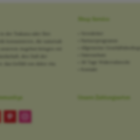
Shop Service
Newsletter
in der Toskana oder Ihre
Partnerprogramm
tik konsumieren, die naturnah
Allgemeine Geschäftsbedin
it unserem Angebot bringen wir
Datenschutz
ndschaft, den Duft der
30 Tage Widerrufsrecht
: das Gefühl von dolce vita
Kontakt
mmunitys
Unsere Zahlungsarten