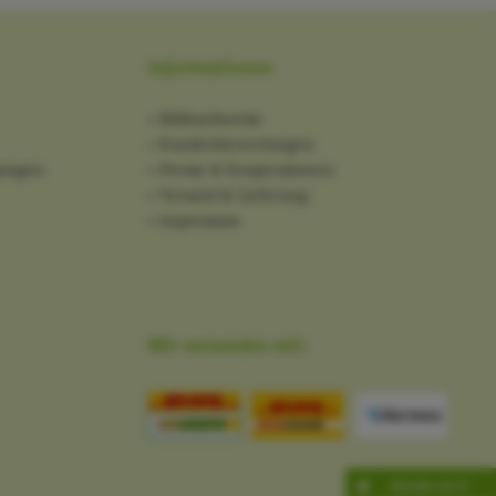
Informationen
Bildnachweise
Kundenbewertungen
gungen
Presse & Kooperationen
Versand & Lieferung
Impressum
Wir versenden mit:
SEHR GUT