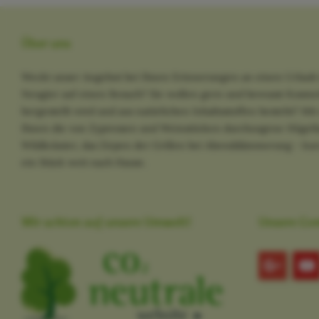
Über uns
Weckt unser Angebot bei Ihnen Erinnerungen an einen Urlaub 
Neugier auf einen Besuch? Sie wollen gern und bewusst Kosme
hergestellt wird und aus natürlichen Inhaltsstoffen besteht? M
Ihnen die von Zypressen und Weinstöcken durchzogene Hügella
Wildkräuter, das Zirpen der Grillen bei Abenddämmerung - kurz
ein Stück weit nach Hause.
Wir achten auf unsere Umwelt!
Unsere Co