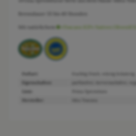
»Prima Spremitura« Serie aus dem Hause »Idea Tosc
Brenndauer 35 bis 40 Stunden
Mit natürlichem
»Toscano IGP« Natives Olivenöl Ex
Duftart:
fruchtig frisch, würzig kräuterig
Eigenschaften:
parfümfrei, tierversuchsfrei, ve
Linie:
Prima Spremitura
Hersteller:
Idea Toscana