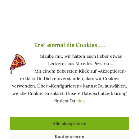
Kalt gepresstes 100% reines Pflanzenöl zur Pflege
von Haut und Haar. Es spendet der Haut
Erst einmal die Cookies ...
Feuchtigkeit und sorgt für ein glattes Hautgefühl.
Glaube mir, wir hätten auch lieber etwas
Aufgrund seiner Milde und der hohen
Leckeres aus Alfredos Pizzaria ...
Verträglichkeit ist es auch zur Pflege von sensibler
Mit einem beherzten Klick auf »Akzeptieren«
und empfindlicher Haut wie der von Kindern
erklärst Du Dich einverstanden, dass wir Cookies
geeignet. Als Packung angewendet verleiht es
verwenden. Über »Konfigurieren« kannst Du auswählen,
ihrem Haar ein weiches und glänzendes Aussehen.
welche Cookie Du zulässt. Unsere Datenschutzerklärung
Das Öl ist gleichzeitig auch ein wirksames
findest Du
hier
.
kosmetisches Hilfsmittel bei der Vorbeugung von
Dehnungsstreifen während der Schwangerschaft.
Wir empfehlen mindestens eine Massage pro Tag.
Alle akzeptieren
Duftnote Vanille.
Konfigurieren