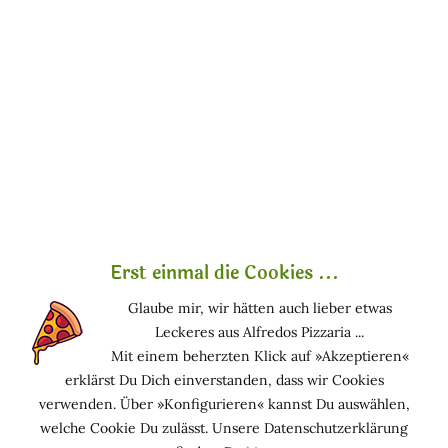
Beauty!
»Seta Fior di Loto« - Seide &
Lotusblume
Erst einmal die Cookies ...
Kalt gepresstes 100% reines Pflanzenöl zur Pflege
von Haut und Haar. Es spendet der Haut
Glaube mir, wir hätten auch lieber etwas
Feuchtigkeit und sorgt für ein glattes Hautgefühl.
Leckeres aus Alfredos Pizzaria ...
Aufgrund seiner Milde und der hohen
Mit einem beherzten Klick auf »Akzeptieren«
Verträglichkeit ist es auch zur Pflege von sensibler
erklärst Du Dich einverstanden, dass wir Cookies
und empfindlicher Haut wie der von Kindern
verwenden. Über »Konfigurieren« kannst Du auswählen,
geeignet. Als Packung angewendet verleiht es
welche Cookie Du zulässt. Unsere Datenschutzerklärung
ihrem Haar ein weiches und glänzendes Aussehen.