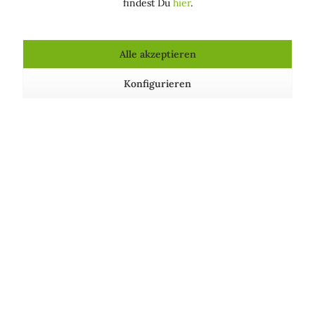
findest Du
hier
.
Das Öl ist gleichzeitig auch ein wirksames
kosmetisches Hilfsmittel bei der Vorbeugung von
Dehnungsstreifen während der Schwangerschaft.
Alle akzeptieren
Wir empfehlen mindestens eine Massage pro Tag.
Duftnote Silk Lotus Flowers
Konfigurieren
Zertifikate
Bio-Produkt, nickelfrei, zertifiziert nach
»BIO-
ORGANIC«, »AIAB - Bio Eco Cosmesi«, »ICEA -
Instituto Certificazione Etica e Ambientale« und
»Stop Animal Testing«.