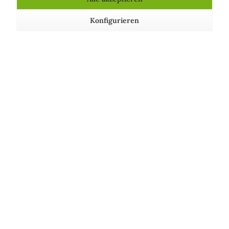
Duftnote Silk Lotus Flowers
Konfigurieren
Zertifikate
Bio-Produkt, nickelfrei, zertifiziert nach
»BIO-
ORGANIC«, »AIAB - Bio Eco Cosmesi«, »ICEA -
Instituto Certificazione Etica e Ambientale« und
»Stop Animal Testing«.
Natürliches Produkt, vegan und
tierversuchsfrei. Dermatologisch und