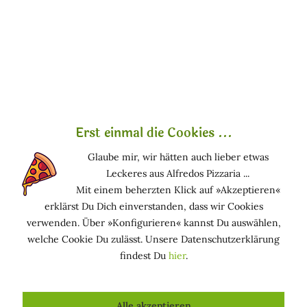
»Seta Fior di Loto« - Seide &
Lotusblume
Kalt gepresstes 100% reines Pflanzenöl zur Pflege
Erst einmal die Cookies ...
von Haut und Haar. Es spendet der Haut
Glaube mir, wir hätten auch lieber etwas
Feuchtigkeit und sorgt für ein glattes Hautgefühl.
Leckeres aus Alfredos Pizzaria ...
Aufgrund seiner Milde und der hohen
Mit einem beherzten Klick auf »Akzeptieren«
Verträglichkeit ist es auch zur Pflege von sensibler
erklärst Du Dich einverstanden, dass wir Cookies
und empfindlicher Haut wie der von Kindern
verwenden. Über »Konfigurieren« kannst Du auswählen,
geeignet. Als Packung angewendet verleiht es
welche Cookie Du zulässt. Unsere Datenschutzerklärung
ihrem Haar ein weiches und glänzendes Aussehen.
findest Du
hier
.
Das Öl ist gleichzeitig auch ein wirksames
kosmetisches Hilfsmittel bei der Vorbeugung von
Dehnungsstreifen während der Schwangerschaft.
Alle akzeptieren
Wir empfehlen mindestens eine Massage pro Tag.