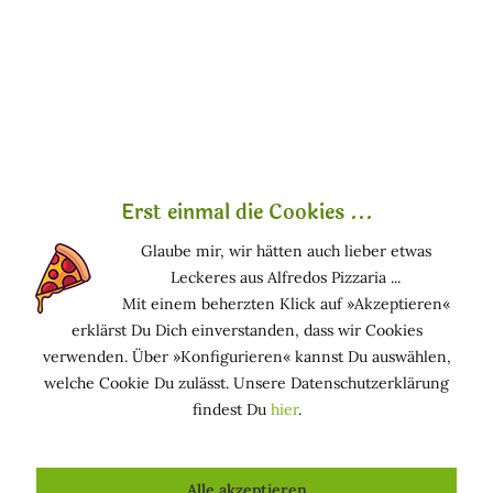
Marcella Ich bin Marcella , und ich hab was zu sagen.
Ich schreibe hier über Naturkosmetik – aber ohne
Räucherstäbchen und Schönrednerei. Sondern ehrlich,
neugierig, manchmal mit...
mehr erfahren »
Erst einmal die Cookies ...
Glaube mir, wir hätten auch lieber etwas
Leckeres aus Alfredos Pizzaria ...
Mit einem beherzten Klick auf »Akzeptieren«
erklärst Du Dich einverstanden, dass wir Cookies
verwenden. Über »Konfigurieren« kannst Du auswählen,
welche Cookie Du zulässt. Unsere Datenschutzerklärung
findest Du
hier
.
5 Tipps gegen Reizungen: Wie Stoffe
unsere Haut beeinflussen
Alle akzeptieren