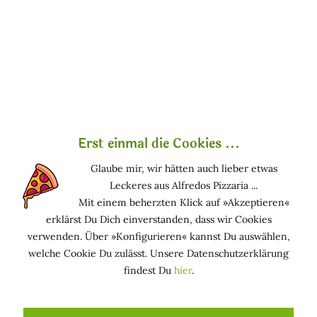
Marcella Ich bin Marcella , und ich hab was zu sagen.
Ich schreibe hier über Naturkosmetik – aber ohne
Räucherstäbchen und Schönrednerei. Sondern ehrlich,
neugierig, manchmal mit...
mehr erfahren »
Erst einmal die Cookies ...
Glaube mir, wir hätten auch lieber etwas
Leckeres aus Alfredos Pizzaria ...
Mit einem beherzten Klick auf »Akzeptieren«
erklärst Du Dich einverstanden, dass wir Cookies
verwenden. Über »Konfigurieren« kannst Du auswählen,
welche Cookie Du zulässt. Unsere Datenschutzerklärung
findest Du
hier
.
Warum setzen Dermatologen auf