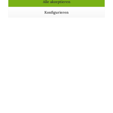
Alle akzeptieren
natürliche Hautpflege?
Konfigurieren
Warum setzen Hautärzte auf Pflanzenkraft? Dieser
Beitrag zeigt, warum natürliche Wirkstoffe in der
Dermatologie boomen und was du bei der Auswahl
beachten solltest.
Über uns
Shop Service
Informationen
Wir achten auf unsere Umwelt!
Unsere Communitys