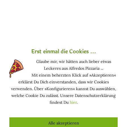
Marcella Ich bin Marcella , und ich hab was zu sagen.
Ich schreibe hier über Naturkosmetik – aber ohne
Räucherstäbchen und Schönrednerei. Sondern ehrlich,
neugierig, manchmal mit...
mehr erfahren »
Erst einmal die Cookies ...
Glaube mir, wir hätten auch lieber etwas
Leckeres aus Alfredos Pizzaria ...
Mit einem beherzten Klick auf »Akzeptieren«
erklärst Du Dich einverstanden, dass wir Cookies
verwenden. Über »Konfigurieren« kannst Du auswählen,
welche Cookie Du zulässt. Unsere Datenschutzerklärung
findest Du
hier
.
Pflege für alle: Tipps zur optimalen
Hautpflege im Alltag
Alle akzeptieren