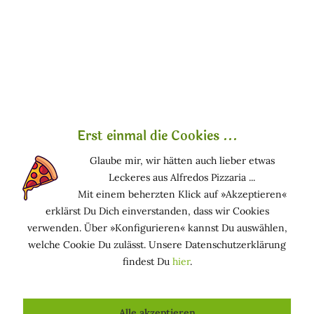
Marcella Ich bin Marcella , und ich hab was zu sagen.
Ich schreibe hier über Naturkosmetik – aber ohne
Räucherstäbchen und Schönrednerei. Sondern ehrlich,
neugierig, manchmal mit...
mehr erfahren »
Erst einmal die Cookies ...
Glaube mir, wir hätten auch lieber etwas
Leckeres aus Alfredos Pizzaria ...
Mit einem beherzten Klick auf »Akzeptieren«
erklärst Du Dich einverstanden, dass wir Cookies
verwenden. Über »Konfigurieren« kannst Du auswählen,
welche Cookie Du zulässt. Unsere Datenschutzerklärung
findest Du
hier
.
Brillenträger aufgepasst: So bleibt deine
empfindliche Augenpartie perfekt gepflegt
Alle akzeptieren