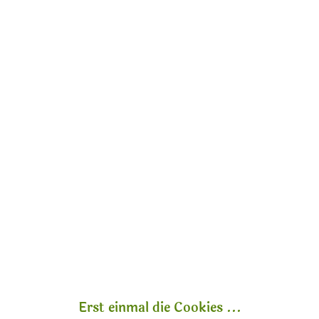
Marcella Ich bin Marcella , und ich hab was zu sagen.
Ich schreibe hier über Naturkosmetik – aber ohne
Räucherstäbchen und Schönrednerei. Sondern ehrlich,
neugierig, manchmal mit...
mehr erfahren »
Erst einmal die Cookies ...