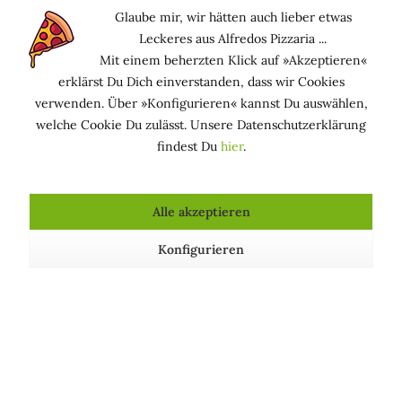
Glaube mir, wir hätten auch lieber etwas
So bekämpfst Du Cellulitis mit 3
Leckeres aus Alfredos Pizzaria ...
einfachen Tricks!
Mit einem beherzten Klick auf »Akzeptieren«
erklärst Du Dich einverstanden, dass wir Cookies
Cellulite, der wohl meist gehasste Makel der
verwenden. Über »Konfigurieren« kannst Du auswählen,
Damenwelt. Während es die eine Frau trifft, scheint die
welche Cookie Du zulässt. Unsere Datenschutzerklärung
andere Frau davon verschont. Hat das Ganze dann
findest Du
hier
.
vielleicht etwas mit Glück zu tun? Mag sein.
Alle akzeptieren
Konfigurieren