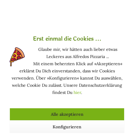
→ braucht leichte Öle wie Distelöl oder Aloe-Vera-Öl, die
nicht belasten.
Sensible Haut:
→ profitiert von Jojobaöl oder Nachtkerzenöl –
beruhigend, sanft und reizarm. Tipp: Verträglichkeit
Erst einmal die Cookies ...
vorab an einer unauffälligen Stelle testen.
Glaube mir, wir hätten auch lieber etwas
Leckeres aus Alfredos Pizzaria ...
Mit einem beherzten Klick auf »Akzeptieren«
erklärst Du Dich einverstanden, dass wir Cookies
Trockene vs. nicht-trockene Öle
verwenden. Über »Konfigurieren« kannst Du auswählen,
welche Cookie Du zulässt. Unsere Datenschutzerklärung
Trockene Öle
ziehen schnell ein, machen keinen Film
findest Du
hier
.
und eignen sich für jeden Tag.
Nicht-trockene Öle
sind reichhaltiger und perfekt für
Massagen oder den Abend. Sie hinterlassen einen
Alle akzeptieren
sanften Schutzfilm – ideal für kalte Tage.
Konfigurieren
Anwendung – so wirkt’s am besten