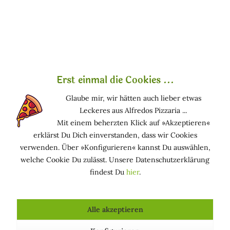
DIY #2: Facelift Tape – Spannung mit
Nebenwirkungen
Erst einmal die Cookies ...
Facelift-Tapes waren einmal ein Geheimtipp in
Glaube mir, wir hätten auch lieber etwas
Hollywood – heute sind sie eher ein YouTube-
Leckeres aus Alfredos Pizzaria ...
Phänomen. Dabei wird Gesichtshaut mithilfe von
Mit einem beherzten Klick auf »Akzeptieren«
Klebeband nach hinten gezogen, der Effekt mit Frisur
erklärst Du Dich einverstanden, dass wir Cookies
oder Perücke kaschiert. Es gibt kreative Varianten –
verwenden. Über »Konfigurieren« kannst Du auswählen,
mit Gummibändern, durchsichtigen Tapes oder Mini-
welche Cookie Du zulässt. Unsere Datenschutzerklärung
Haken. Der Effekt: kurzfristig geglättete Haut.
findest Du
hier
.
Doch langfristig?
Überdehnung der Hautstrukturen
Alle akzeptieren
Verlust von Elastin und Kollagen