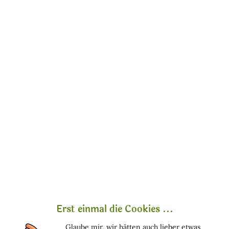
Vorbeugung ist nicht alles – aber oft
der sanfteste
Weg, deine Haut zu stärken
, bevor überhaupt etwas
sichtbar wird.
1. Gewicht möglichst stabil halten
Starke Gewichtszunahmen und schnelle
Schwankungen können die Haut überfordern. In der
Schwangerschaft: gesund essen – nicht doppelt.
2. Massagen
Zupfmassagen regen die Durchblutung an
Trockenbürsten mit einem Massagehandschuh stärken
Erst einmal die Cookies ...
das Gewebe
Glaube mir, wir hätten auch lieber etwas