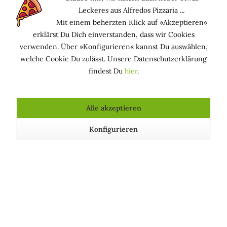
Achtung:
In der Schwangerschaft den Bauch lieber
Leckeres aus Alfredos Pizzaria ...
aussparen.
Mit einem beherzten Klick auf »Akzeptieren«
erklärst Du Dich einverstanden, dass wir Cookies
3. Körperöle
verwenden. Über »Konfigurieren« kannst Du auswählen,
welche Cookie Du zulässt. Unsere Datenschutzerklärung
Hautpflege mit nährenden
Körperölen
erhöht die
findest Du
hier
.
Elastizität. Ideal sind Öle mit
Vitamin E
,
Mandelöl
,
Jojobaöl
oder
Wildrose
.
Alle akzeptieren
4. Ausreichend trinken
Konfigurieren
Viel Wasser (oder ungesüßter Tee) hilft, die Haut von
innen zu polstern.
5. Bewegung & Sport
Stärkt die Muskulatur, kurbelt die Durchblutung an –
das hilft auch der Haut.