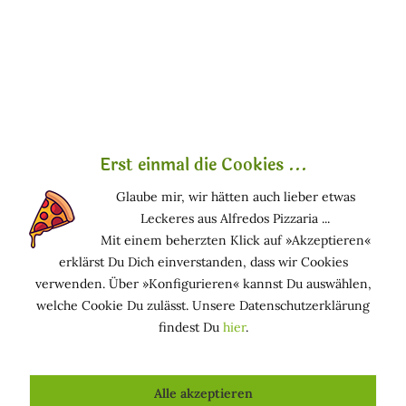
»Oro« - Gold
Beistern Sie Ihre Gäste in Ihrem Badezimmer mit
exklusiver Flüssigseife mit dem besonderen Duft
von Acqua di Bolgheri »Oro«.
Die süßlichen und natürlichen Essenzen dieser
Serie versetzen Sie direkt in die Olivenhaine der
Erst einmal die Cookies ...
Toskana. An diesem Ort entsteht das Geheimnis von
Acqua di Bolgheri »Oro«. Der Duft entwickelt sich
Glaube mir, wir hätten auch lieber etwas
aus den Noten der Rose von Bolgheri und Veilchen.
Leckeres aus Alfredos Pizzaria ...
Sie spüren die Seele des Jasmins mit einem Hauch
Mit einem beherzten Klick auf »Akzeptieren«
von Geranie. Die Seife reinigt gründlich und
erklärst Du Dich einverstanden, dass wir Cookies
spendet der Haut Feuchtigkeit und macht Sie sanft
verwenden. Über »Konfigurieren« kannst Du auswählen,
und geschmeidig.
welche Cookie Du zulässt. Unsere Datenschutzerklärung
findest Du
hier
.
Zertifikate
Nickelfrei, zertifiziert nach
»BIO-ORGANIC«,
»AIAB - Bio Eco Cosmesi«, »ICEA - Instituto
Alle akzeptieren