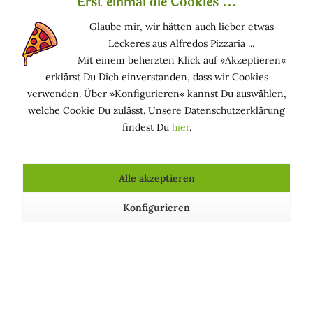
Erst einmal die Cookies ...
und die Toskana werden weiterhin gepflegt.
Glaube mir, wir hätten auch lieber etwas
Vielen Dank für eure Treue seit 2016.
Leckeres aus Alfredos Pizzaria ...
Euer marirosa-Team
Mit einem beherzten Klick auf »Akzeptieren«
erklärst Du Dich einverstanden, dass wir Cookies
verwenden. Über »Konfigurieren« kannst Du auswählen,
welche Cookie Du zulässt. Unsere Datenschutzerklärung
Das sagen unsere Kunden:
findest Du
hier
.
5 von 5 Sternen | d. ph. | 20.02.2016
Alle akzeptieren
Unverzichtbar für Magnetseifenhalter
... und im
Einzelhandel scheinbar überall ausge­listet; bin froh, sie
Konfigurieren
gefunden zu haben und sie erfüllen natürlich meine
Erwartungen.