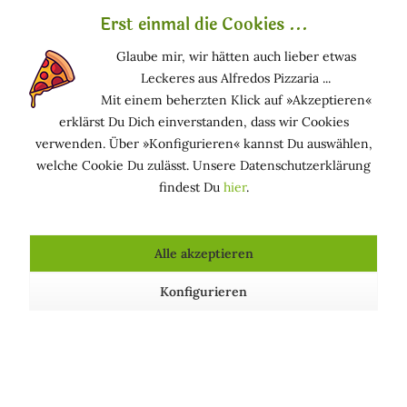
»La Rosa« - Eine edle Rose
Erst einmal die Cookies ...
Damaszener-Rosen, deren Blüten weltweit für
Glaube mir, wir hätten auch lieber etwas
ihren feinen Duft bekannt sind, Bio, erfrischend mit
Leckeres aus Alfredos Pizzaria ...
einem leichten und berauschenden Duft.
Mit einem beherzten Klick auf »Akzeptieren«
erklärst Du Dich einverstanden, dass wir Cookies
Hilft, die Haut gut hydratisiert und elastisch zu
verwenden. Über »Konfigurieren« kannst Du auswählen,
halten. Es tonisiert, indem es Anzeichen von
welche Cookie Du zulässt. Unsere Datenschutzerklärung
Müdigkeit auslöscht, es lindert auch Rötungen und
findest Du
hier
.
kleinere Irritationen und hat eine adstringierende
Wirkung auf die Poren. Mit einem praktischen
Spray, das die gleichmäßige Anwendung des
Produkts auf Gesicht und Hals erleichtert.
Alle akzeptieren
Konfigurieren
Zertifikate
Bio-Produkt, nickelfrei, zertifiziert nach
»BIO-
ORGANIC«, »AIAB - Bio Eco Cosmesi«, »ICEA -
Instituto Certificazione Etica e Ambientale« und
»Stop Animal Testing«.