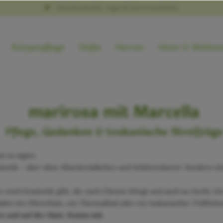
Naturkosmetik, vegan & tierversuchsfrei
Körperpflege
Düfte
Herren
Heim & Wellne
marirosa mit Marcella
Pflege, Gedanken & toskanische Streifzüge
as zu sagen.
osmetik – aber ohne Räucherstäbchen und Schönrednerei. Sondern eh
 noch Kosmetik gibt, die nach Chemie klingt und auch so riecht. Ich
ei ein Olivenhain, ein Thermalbad oder ein toskanischer Trüffelma
n und auf der Haut. Komm mit.