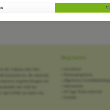
en
Al
Shop Service
Newsletter
in der Toskana oder Ihre
Partnerprogramm
tik konsumieren, die naturnah
Allgemeine Geschäftsbedin
it unserem Angebot bringen wir
Datenschutz
ndschaft, den Duft der
30 Tage Widerrufsrecht
: das Gefühl von dolce vita
Kontakt