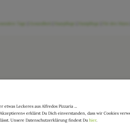
sondere Tage
|
Gesundheit
|
Haarpflege
|
Hautpflege
|
Für den Mann
r etwas Leckeres aus Alfredos Pizzaria ...
»Akzeptieren« erklärst Du Dich einverstanden, dass wir Cookies ver
lässt. Unsere Datenschutzerklärung findest Du
hier
.