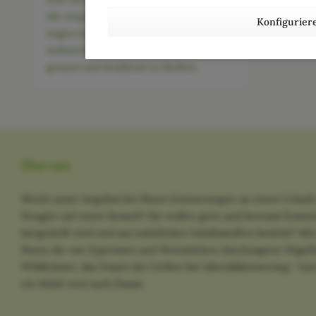
Die empfindliche Haut rund um die
Konfigurier
Augen benötigt spezielle
Aufmerksamkeit und Fürsorge, um
gesund und strahlend zu bleiben.
Über uns
Weckt unser Angebot bei Ihnen Erinnerungen an einen Urlaub 
Neugier auf einen Besuch? Sie wollen gern und bewusst Kosme
hergestellt wird und aus natürlichen Inhaltsstoffen besteht? M
Ihnen die von Zypressen und Weinstöcken durchzogene Hügella
Wildkräuter, das Zirpen der Grillen bei Abenddämmerung - kurz
ein Stück weit nach Hause.