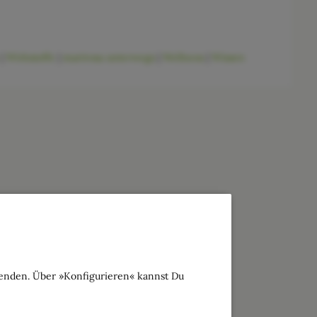
|
Wirkstoffe
|
marirosa unterwegs
|
Wellness
|
Wissen
wenden. Über »Konfigurieren« kannst Du