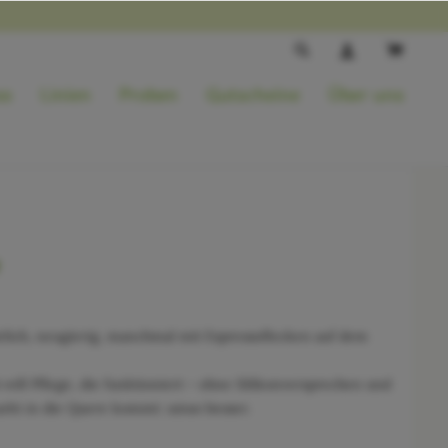
ss
Linien
Proben
Gutscheine
Über uns
rlich, neugierig, manchmal mit Espressoflecken auf dem
 will Pflege, die funktioniert – ohne Silikonversprechen und
rkt in die Quere kommt: umso besser.