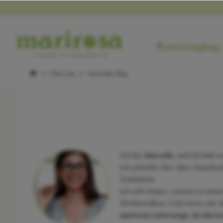
Gesichtspflege

Über uns
Marcellas Blog
Ich bin
Marcella
, und ich hab w
Ich schreibe hier über Naturk
Notizblock.
Ich will wissen, warum es immer
Werbewolken. Und wenn mir dab
marirosa unterwegs, im Herze